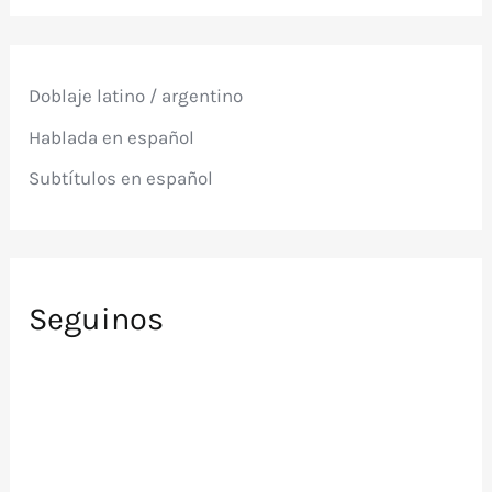
c
a
r
p
Doblaje latino / argentino
o
r
Hablada en español
:
Subtítulos en español
Seguinos