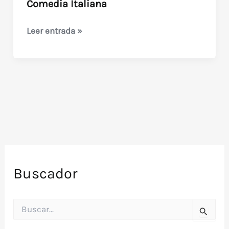
Comedia Italiana
La
Leer entrada »
Esclava
(con
Lando
Buzzanca)
Comedia
Italiana
Buscador
B
u
s