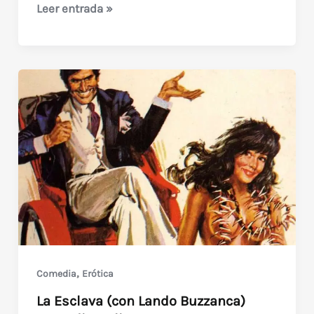
She
Leer entrada »
(1982)
Sci-
Fi
Apocalipsis
,
Comedia
Erótica
La Esclava (con Lando Buzzanca)