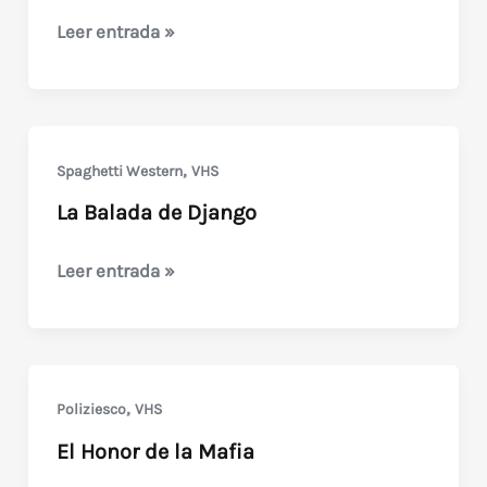
Mi
Leer entrada »
nombre
es
Sam
Wallash
,
Spaghetti Western
VHS
(1971)
La Balada de Django
La
Leer entrada »
Balada
de
Django
,
Poliziesco
VHS
El Honor de la Mafia