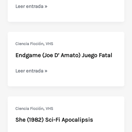
El
Leer entrada »
Honor
de
la
Mafia
,
Ciencia Ficción
VHS
Endgame (Joe D’ Amato) Juego Fatal
Endgame
Leer entrada »
(Joe
D’
Amato)
Juego
,
Ciencia Ficción
VHS
Fatal
She (1982) Sci-Fi Apocalipsis