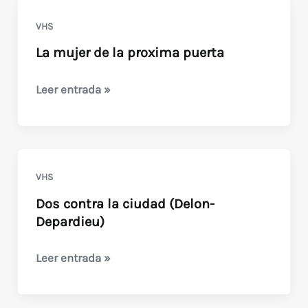
VHS
La mujer de la proxima puerta
La
Leer entrada »
mujer
de
la
proxima
VHS
puerta
Dos contra la ciudad (Delon-
Depardieu)
Dos
Leer entrada »
contra
la