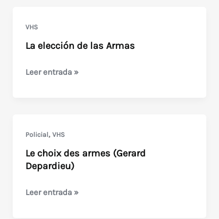
ciudad
(Delon-
VHS
Depardieu)
La elección de las Armas
La
Leer entrada »
elección
de
las
Armas
,
Policial
VHS
Le choix des armes (Gerard
Depardieu)
Le
Leer entrada »
choix
des