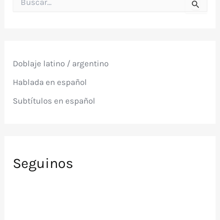
u
s
c
a
r
p
Doblaje latino / argentino
o
r
Hablada en español
:
Subtítulos en español
Seguinos