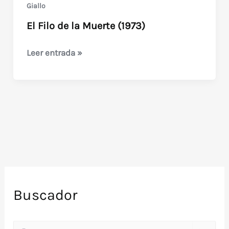
Giallo
El Filo de la Muerte (1973)
El
Leer entrada »
Filo
de
la
Muerte
(1973)
Buscador
B