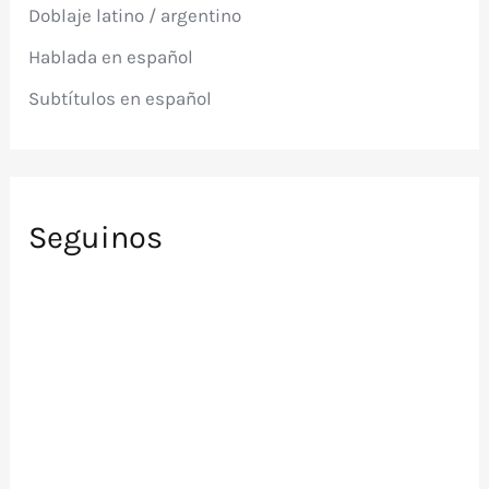
Doblaje latino / argentino
o
r
Hablada en español
:
Subtítulos en español
Seguinos