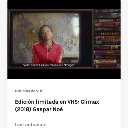
Noticias de VHS
Edición limitada en VHS: Climax
(2018) Gaspar Noé
Edición
Leer entrada »