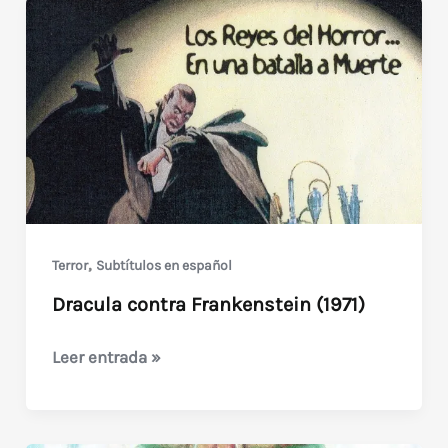
,
Terror
Subtítulos en español
Dracula contra Frankenstein (1971)
Dracula
Leer entrada »
contra
Frankenstein
(1971)