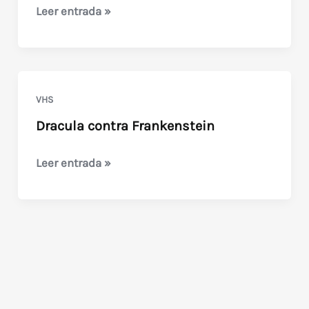
Frankenstein
Leer entrada »
90
(de
Alain
Jessua)
VHS
Dracula contra Frankenstein
Dracula
Leer entrada »
contra
Frankenstein