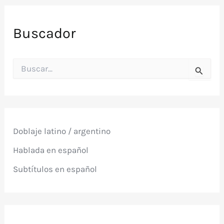
Buscador
B
u
s
c
a
r
p
Doblaje latino / argentino
o
r
Hablada en español
:
Subtítulos en español