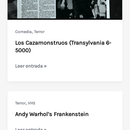
,
Comedia
Terror
Los Cazamonstruos (Transylvania 6-
5000)
Los
Leer entrada »
Cazamonstruos
(Transylvania
6-
5000)
,
Terror
VHS
Andy Warhol’s Frankenstein
Andy
Leer entrada »