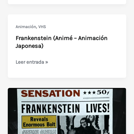
de
la
obra
,
Animación
VHS
«Frankenstein,
Frankenstein (Animé – Animación
El
Japonesa)
Monstruito»
Frankenstein
Leer entrada »
(Animé
–
Animación
Japonesa)