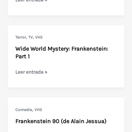
Warhol’s
Frankenstein
,
,
Terror
TV
VHS
Wide World Mystery: Frankenstein:
Part 1
Wide
Leer entrada »
World
Mystery:
Frankenstein:
Part
,
Comedia
VHS
1
Frankenstein 90 (de Alain Jessua)