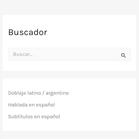
Buscador
B
u
s
c
a
r
p
Doblaje latino / argentino
o
r
Hablada en español
:
Subtítulos en español