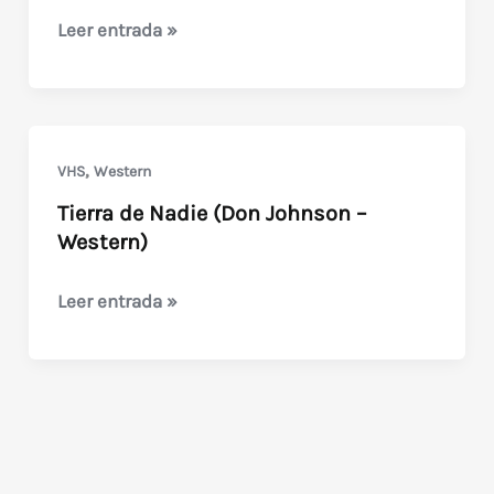
The
Leer entrada »
City
(1977)
Mark
Hamill
,
VHS
Western
y
Tierra de Nadie (Don Johnson –
Don
Western)
Johnson
en
Tierra
Leer entrada »
un
de
piloto
Nadie
olvidado
(Don
de
Johnson
los
–
70
Western)