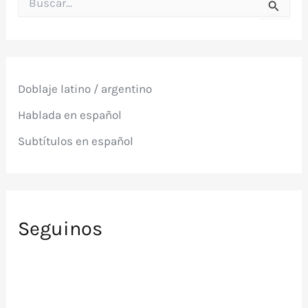
u
s
c
a
r
p
Doblaje latino / argentino
o
r
Hablada en español
:
Subtítulos en español
Seguinos