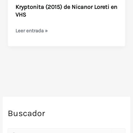
Kryptonita (2015) de Nicanor Loreti en
VHS
Kryptonita
Leer entrada »
(2015)
de
Nicanor
Loreti
en
VHS
Buscador
B