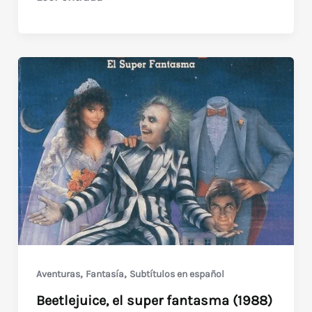
in
Black
(1997)
Caja
brillante
de
LK-
TEL
,
,
Aventuras
Fantasía
Subtítulos en español
Beetlejuice, el super fantasma (1988)