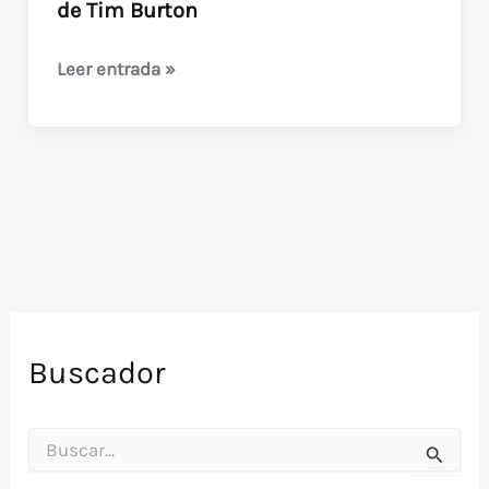
de Tim Burton
Beetlejuice,
Leer entrada »
el
super
fantasma
(1988)
de
Tim
Burton
Buscador
B
u
s