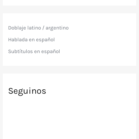
c
a
r
p
Doblaje latino / argentino
o
r
Hablada en español
:
Subtítulos en español
Seguinos