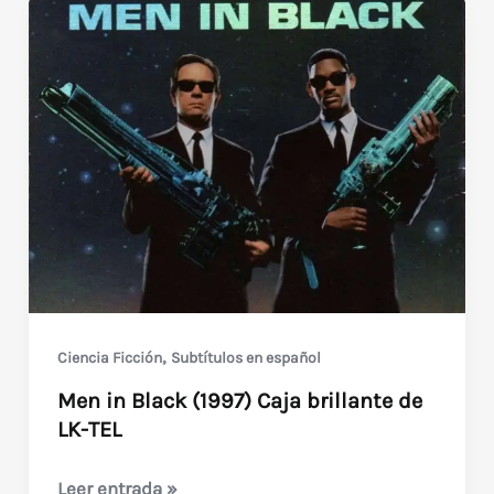
,
Ciencia Ficción
Subtítulos en español
Men in Black (1997) Caja brillante de
LK-TEL
Men
Leer entrada »