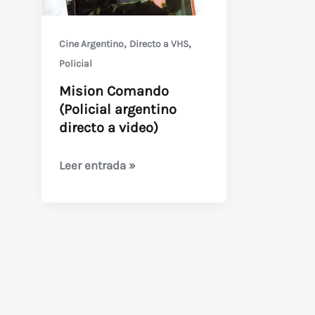
,
,
Cine Argentino
Directo a VHS
Policial
Mision Comando
(Policial argentino
directo a video)
Mision
Leer entrada »
Comando
(Policial
argentino
directo
a
video)