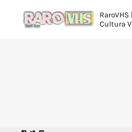
Ir
al
RaroVHS |
contenido
Cultura 