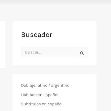
Buscador
B
u
s
c
a
r
p
o
Doblaje latino / argentino
r
:
Hablada en español
Subtítulos en español