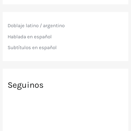
c
a
r
p
Doblaje latino / argentino
o
r
Hablada en español
:
Subtítulos en español
Seguinos