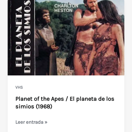
VHS
Planet of the Apes / El planeta de los
simios (1968)
Planet
Leer entrada »
of