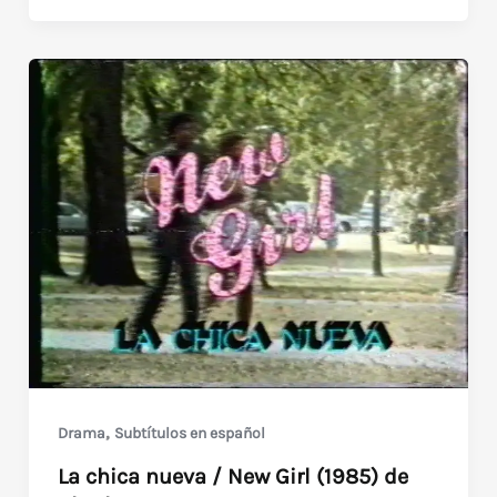
the
Apes
/
El
planeta
de
los
simios
(1968)
,
Drama
Subtítulos en español
La chica nueva / New Girl (1985) de