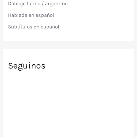
Doblaje latino / argentino
o
r
Hablada en español
:
Subtítulos en español
Seguinos