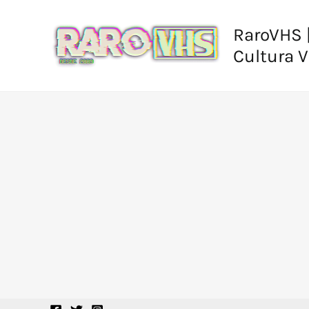
Ir
al
RaroVHS |
contenido
Cultura 