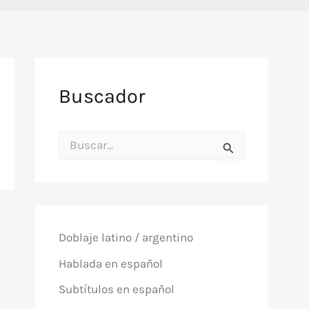
Buscador
B
u
s
c
a
r
p
o
Doblaje latino / argentino
r
:
Hablada en español
Subtítulos en español