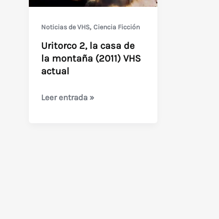
,
Noticias de VHS
Ciencia Ficción
Uritorco 2, la casa de
la montaña (2011) VHS
actual
Uritorco
Leer entrada »
2,
la
casa
de
la
montaña
(2011)
VHS