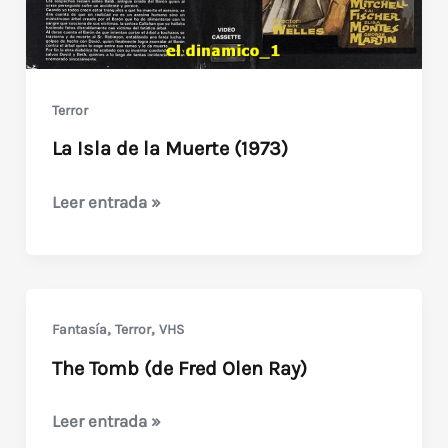
Terror
La Isla de la Muerte (1973)
La
Leer entrada »
Isla
de
la
Muerte
,
,
Fantasía
Terror
VHS
(1973)
The Tomb (de Fred Olen Ray)
The
Leer entrada »