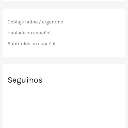
a
r
p
Doblaje latino / argentino
o
r
Hablada en español
:
Subtítulos en español
Seguinos