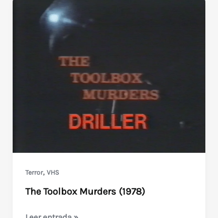
,
Terror
VHS
The Toolbox Murders (1978)
The
Leer entrada »