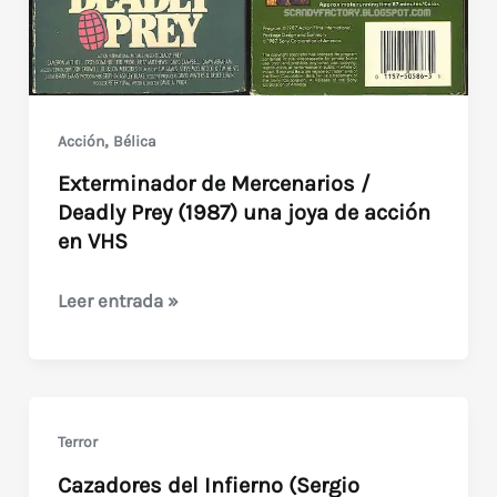
,
Acción
Bélica
Exterminador de Mercenarios /
Deadly Prey (1987) una joya de acción
en VHS
Exterminador
Leer entrada »
de
Mercenarios
/
Deadly
Terror
Prey
Cazadores del Infierno (Sergio
(1987)