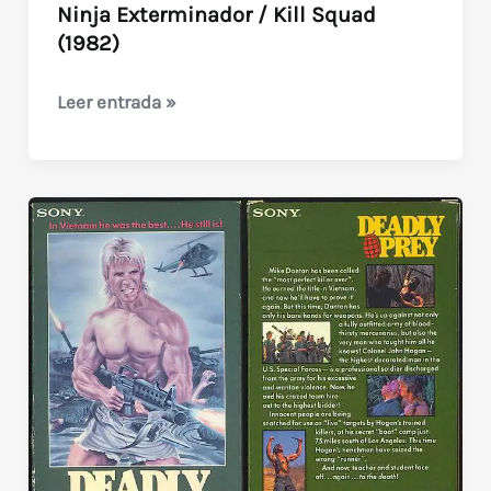
Ninja Exterminador / Kill Squad
(1982)
Ninja
Leer entrada »
Exterminador
/
Kill
Squad
(1982)