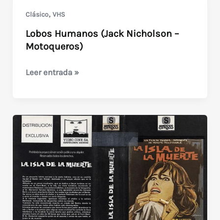
1978
,
Clásico
VHS
Lobos Humanos (Jack Nicholson –
Motoqueros)
Lobos
Leer entrada »
Humanos
(Jack
Nicholson
–
Motoqueros)