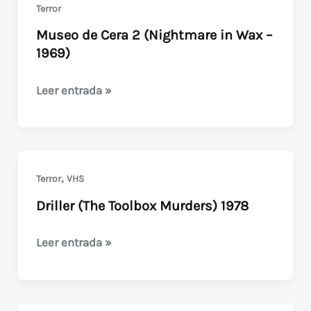
Terror
Museo de Cera 2 (Nightmare in Wax –
1969)
Museo
Leer entrada »
de
Cera
2
(Nightmare
,
Terror
VHS
in
Driller (The Toolbox Murders) 1978
Wax
–
Driller
Leer entrada »
1969)
(The
Toolbox
Murders)