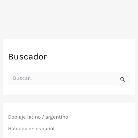
Buscador
B
u
s
c
a
r
p
Doblaje latino / argentino
o
r
Hablada en español
: