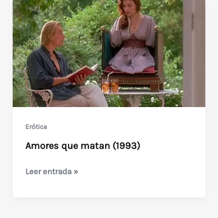
Erótica
Amores que matan (1993)
Amores
Leer entrada »
que
matan
(1993)