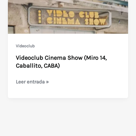
Videoclub
Videoclub Cinema Show (Miro 14,
Caballito, CABA)
Videoclub
Leer entrada »
Cinema
Show
(Miro
14,
Caballito,
CABA)