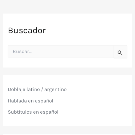
Buscador
B
u
s
c
a
r
p
Doblaje latino / argentino
o
r
Hablada en español
:
Subtítulos en español