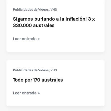
,
Publicidades de Videos
VHS
Sigamos burlando a la inflación! 3 x
330.000 australes
Sigamos
Leer entrada »
burlando
a
la
inflación!
,
Publicidades de Videos
VHS
3
Todo por 170 australes
x
330.000
Todo
Leer entrada »
australes
por
170