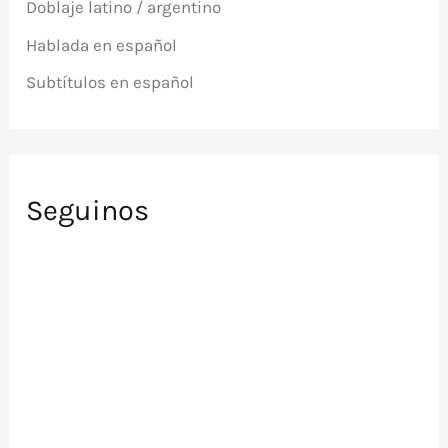
Doblaje latino / argentino
o
r
Hablada en español
:
Subtítulos en español
Seguinos