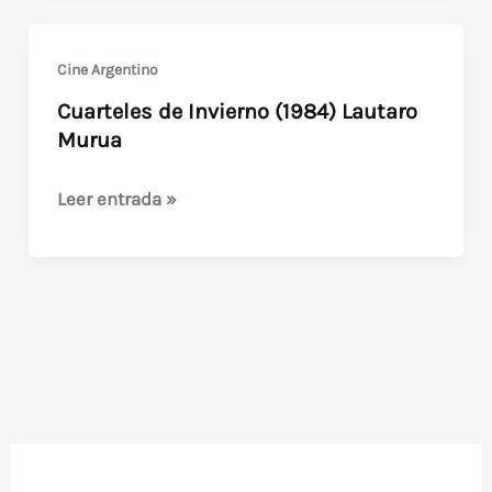
(1976)
Cine Argentino
Cuarteles de Invierno (1984) Lautaro
Murua
Cuarteles
Leer entrada »
de
Invierno
(1984)
Lautaro
Murua