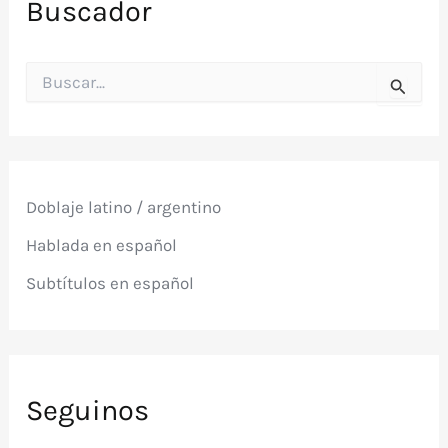
Buscador
B
u
s
c
a
r
p
Doblaje latino / argentino
o
r
Hablada en español
:
Subtítulos en español
Seguinos