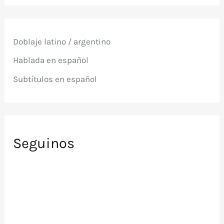
c
a
r
p
Doblaje latino / argentino
o
r
Hablada en español
:
Subtítulos en español
Seguinos