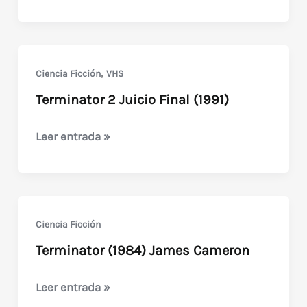
Island
(con
participación
de
,
Ciencia Ficción
VHS
Arnold!)
Terminator 2 Juicio Final (1991)
Terminator
Leer entrada »
2
Juicio
Final
(1991)
Ciencia Ficción
Terminator (1984) James Cameron
Terminator
Leer entrada »
(1984)