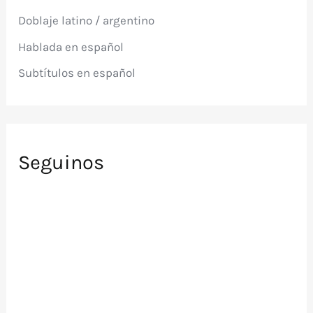
p
Doblaje latino / argentino
o
r
Hablada en español
:
Subtítulos en español
Seguinos