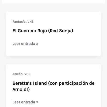
,
Fantasía
VHS
El Guerrero Rojo (Red Sonja)
El
Leer entrada »
Guerrero
Rojo
(Red
Sonja)
,
Acción
VHS
Beretta’s Island (con participación de
Arnold!)
Beretta’s
Leer entrada »