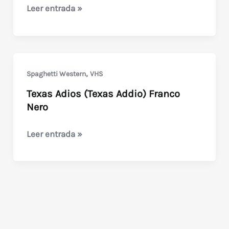
Este
Leer entrada »
hombre
no
puede
morir
,
Spaghetti Western
VHS
(Spaghetti
Texas Adios (Texas Addio) Franco
Western)
Nero
Texas
Leer entrada »
Adios
(Texas
Addio)
Franco
Nero