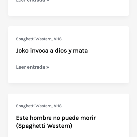
vuelve
a
casa
(Terence
,
Spaghetti Western
VHS
Hill)
Joko invoca a dios y mata
Joko
Leer entrada »
invoca
a
dios
y
,
Spaghetti Western
VHS
mata
Este hombre no puede morir
(Spaghetti Western)