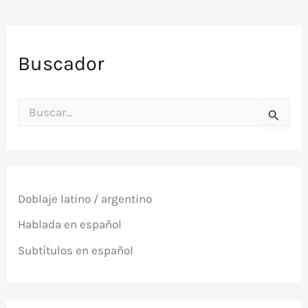
Buscador
B
u
s
c
a
r
p
Doblaje latino / argentino
o
r
Hablada en español
:
Subtítulos en español