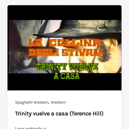
2
/
Noche
de
pánico
(1979)
Lucio
Fulci
,
Spaghetti Western
Western
Trinity vuelve a casa (Terence Hill)
Trinity
Leer entrada »