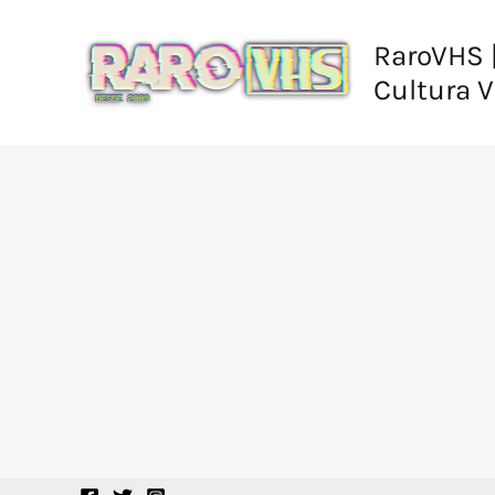
Ir
al
RaroVHS |
contenido
Cultura 