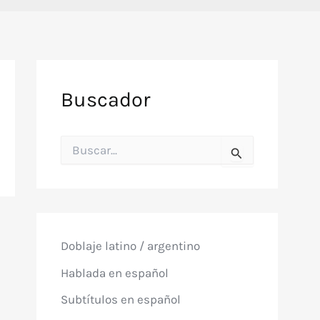
Buscador
B
u
s
c
a
r
p
o
Doblaje latino / argentino
r
:
Hablada en español
Subtítulos en español