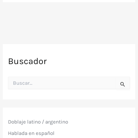
Buscador
B
u
s
c
a
r
p
Doblaje latino / argentino
o
r
Hablada en español
: