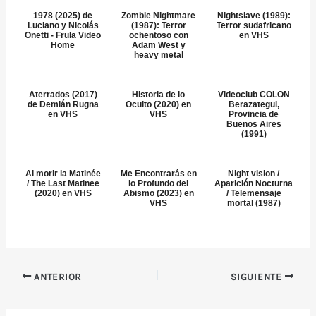
1978 (2025) de
Zombie Nightmare
Nightslave (1989):
Luciano y Nicolás
(1987): Terror
Terror sudafricano
Onetti - Frula Video
ochentoso con
en VHS
Home
Adam West y
heavy metal
Aterrados (2017)
Historia de lo
Videoclub COLON
de Demián Rugna
Oculto (2020) en
Berazategui,
en VHS
VHS
Provincia de
Buenos Aires
(1991)
Al morir la Matinée
Me Encontrarás en
Night vision /
/ The Last Matinee
lo Profundo del
Aparición Nocturna
(2020) en VHS
Abismo (2023) en
/ Telemensaje
VHS
mortal (1987)
ANTERIOR
SIGUIENTE