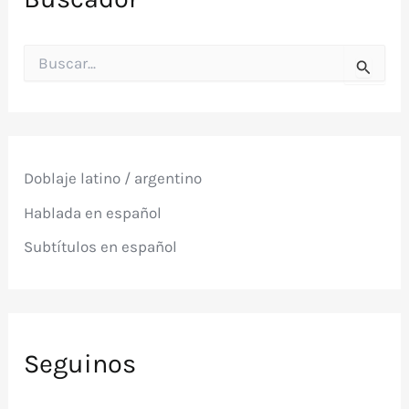
B
u
s
c
a
r
p
Doblaje latino / argentino
o
r
Hablada en español
:
Subtítulos en español
Seguinos