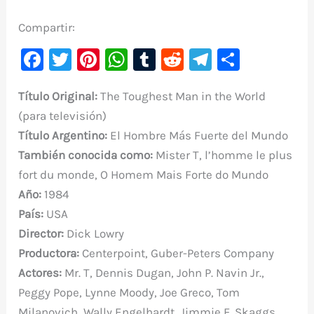
Compartir:
F
T
Pi
W
T
R
Te
C
a
w
nt
h
u
e
le
o
Título Original:
The Toughest Man in the World
c
it
er
at
m
d
gr
m
(para televisión)
e
te
e
s
bl
di
a
p
Título Argentino:
El Hombre Más Fuerte del Mundo
b
r
st
A
r
t
m
ar
También conocida como:
Mister T, l’homme le plus
o
p
ti
fort du monde, O Homem Mais Forte do Mundo
o
p
r
Año:
1984
k
País:
USA
Director:
Dick Lowry
Productora:
Centerpoint, Guber-Peters Company
Actores:
Mr. T, Dennis Dugan, John P. Navin Jr.,
Peggy Pope, Lynne Moody, Joe Greco, Tom
Milanovich, Wally Engelhardt, Jimmie F. Skaggs,