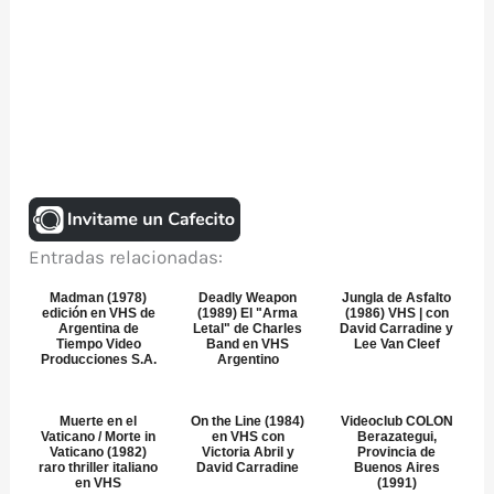
Entradas relacionadas:
Madman (1978)
Deadly Weapon
Jungla de Asfalto
edición en VHS de
(1989) El "Arma
(1986) VHS | con
Argentina de
Letal" de Charles
David Carradine y
Tiempo Video
Band en VHS
Lee Van Cleef
Producciones S.A.
Argentino
Muerte en el
On the Line (1984)
Videoclub COLON
Vaticano / Morte in
en VHS con
Berazategui,
Vaticano (1982)
Victoria Abril y
Provincia de
raro thriller italiano
David Carradine
Buenos Aires
en VHS
(1991)