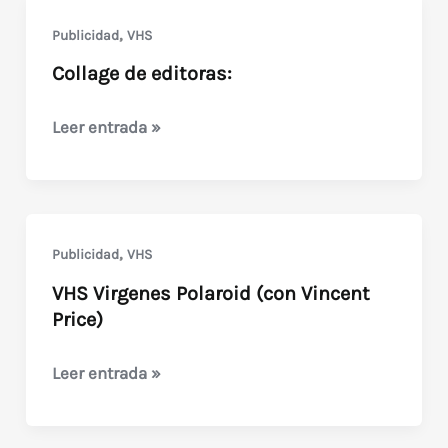
de
,
Publicidad
VHS
1989
Collage de editoras:
Collage
Leer entrada »
de
editoras:
,
Publicidad
VHS
VHS Virgenes Polaroid (con Vincent
Price)
VHS
Leer entrada »
Virgenes
Polaroid