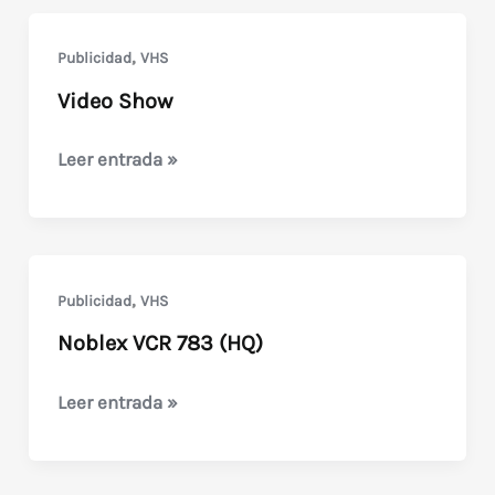
(con
Vincent
,
Publicidad
VHS
Price)
Video Show
Video
Leer entrada »
Show
,
Publicidad
VHS
Noblex VCR 783 (HQ)
Noblex
Leer entrada »
VCR
783
(HQ)