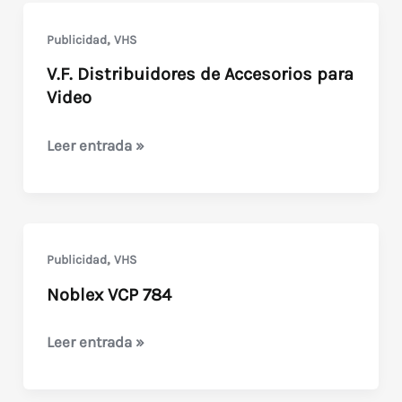
,
Publicidad
VHS
V.F. Distribuidores de Accesorios para
Video
V.F.
Leer entrada »
Distribuidores
de
Accesorios
para
,
Publicidad
VHS
Video
Noblex VCP 784
Noblex
Leer entrada »
VCP
784