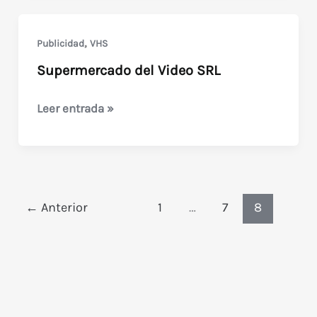
,
Publicidad
VHS
Supermercado del Video SRL
Supermercado
Leer entrada »
del
Video
SRL
←
Anterior
1
…
7
8