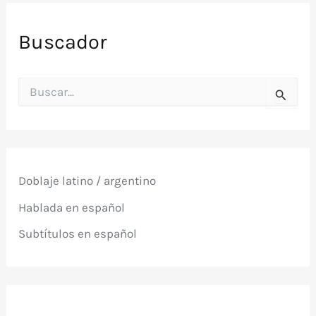
Buscador
B
u
s
c
a
r
p
Doblaje latino / argentino
o
r
Hablada en español
:
Subtítulos en español