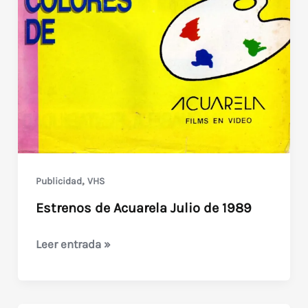
,
Publicidad
VHS
Estrenos de Acuarela Julio de 1989
Estrenos
Leer entrada »
de
Acuarela
Julio